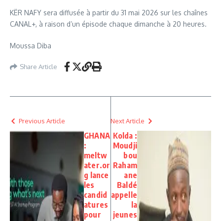
KËR NAFY sera diffusée à partir du 31 mai 2026 sur les chaînes
CANAL+, à raison d’un épisode chaque dimanche à 20 heures.
Moussa Diba
Share Article
Previous Article
Next Article
GHANA
Kolda :
:
Moudji
meltw
bou
ater.or
Raham
g⁠ lance
ane
les
Baldé
candid
appelle
atures
la
pour
jeunes