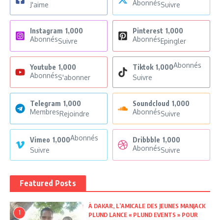
Abonnés
J'aime
Suivre
Instagram
1,000
Pinterest
1,000
Abonnés
Abonnés
Suivre
Epingler
Abonnés
Youtube
1,000
Tiktok
1,000
Abonnés
S'abonner
Suivre
Telegram
1,000
Soundcloud
1,000
Membres
Abonnés
Rejoindre
Suivre
Abonnés
Vimeo
1,000
Dribbble
1,000
Abonnés
Suivre
Suivre
Featured Posts
À DAKAR, L’AMICALE DES JEUNES MANJACK
1
PLUND LANCE « PLUND EVENTS » POUR