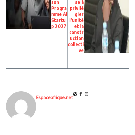
son
se à
Progra
privilé
mme AI
gier
Startu
l’unité
p 2027
et la
constr
uction
collecti
ve
Espaceafrique.net