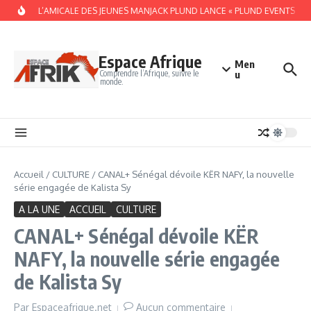
Aller au contenu
 DAKAR, L’AMICALE DES JEUNES MANJACK PLUND LANCE « PLUND EVENTS » PO
Espace Afrique
Men
Comprendre l’Afrique, suivre le
u
monde.
Accueil
/
CULTURE
/
CANAL+ Sénégal dévoile KËR NAFY, la nouvelle
série engagée de Kalista Sy
A LA UNE
ACCUEIL
CULTURE
CANAL+ Sénégal dévoile KËR
NAFY, la nouvelle série engagée
de Kalista Sy
Par
Espaceafrique.net
Aucun commentaire