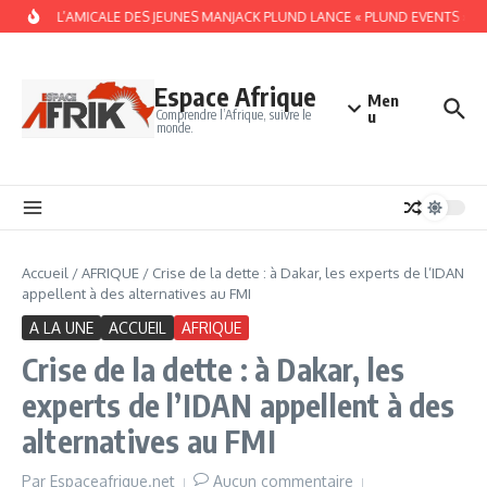
Aller au contenu
DAKAR, L’AMICALE DES JEUNES MANJACK PLUND LANCE « PLUND EVENTS » POU
Espace Afrique
Men
Comprendre l’Afrique, suivre le
u
monde.
Accueil
/
AFRIQUE
/
Crise de la dette : à Dakar, les experts de l’IDAN
appellent à des alternatives au FMI
A LA UNE
ACCUEIL
AFRIQUE
Crise de la dette : à Dakar, les
experts de l’IDAN appellent à des
alternatives au FMI
Par
Espaceafrique.net
Aucun commentaire