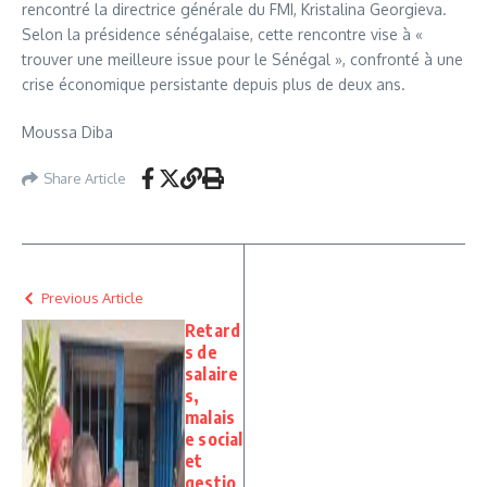
rencontré la directrice générale du FMI, Kristalina Georgieva.
Selon la présidence sénégalaise, cette rencontre vise à «
trouver une meilleure issue pour le Sénégal », confronté à une
crise économique persistante depuis plus de deux ans.
Moussa Diba
Share Article
Previous Article
Retard
s de
salaire
s,
malais
e social
et
gestio