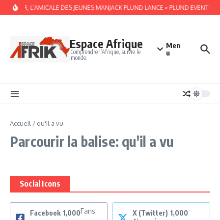
Aller au contenu
À DAKAR, L’AMICALE DES JEUNES MANJACK PLUND LANCE « PLUND EVENTS » 
Espace Afrique
Men
Comprendre l’Afrique, suivre le
u
monde.
Accueil
/
qu'il a vu
Parcourir la balise: qu'il a vu
Social Icons
Fans
Facebook
1,000
X (Twitter)
1,000