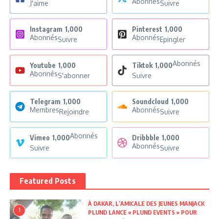
Abonnés
J'aime
Suivre
Instagram
1,000
Pinterest
1,000
Abonnés
Abonnés
Suivre
Epingler
Abonnés
Youtube
1,000
Tiktok
1,000
Abonnés
S'abonner
Suivre
Telegram
1,000
Soundcloud
1,000
Membres
Abonnés
Rejoindre
Suivre
Abonnés
Vimeo
1,000
Dribbble
1,000
Abonnés
Suivre
Suivre
Featured Posts
À DAKAR, L’AMICALE DES JEUNES MANJACK
1
PLUND LANCE « PLUND EVENTS » POUR